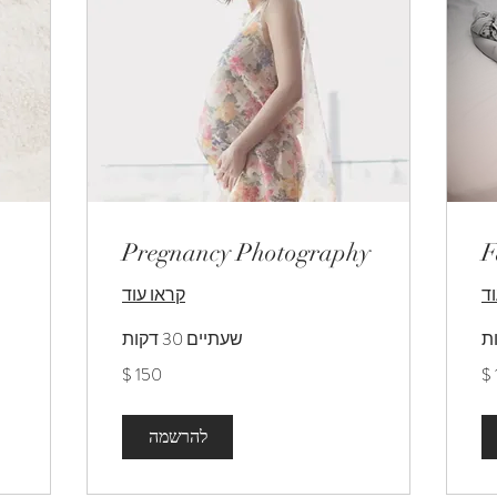
Pregnancy Photography
F
ד
קראו עוד
שעתיים 30 דקות
150
150
דולר
דול
אמריקאי
אמר
להרשמה